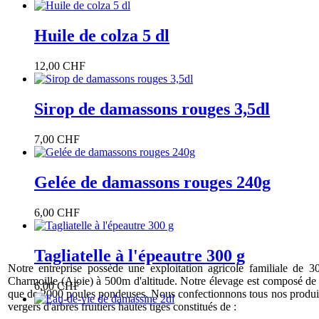
Huile de colza 5 dl
12,00 CHF
Sirop de damassons rouges 3,5dl
7,00 CHF
Gelée de damassons rouges 240g
6,00 CHF
Tagliatelle à l'épeautre 300 g
Notre entreprise possède une exploitation agricole familiale de 3
Charmoille (Ajoie) à 500m d'altitude. Notre élevage est composé de 3
6,00 CHF
que de 2000 poules pondeuses. Nous confectionnons tous nos produit
vergers d'arbres fruitiers hautes tiges constitués de :